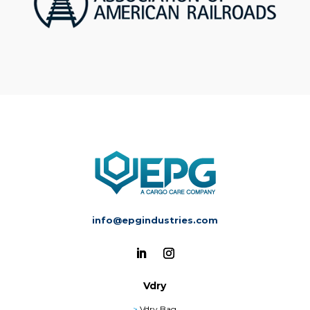
info@epgindustries.com
Vdry
>
Vdry Bag